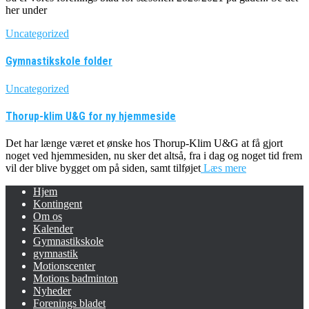
her under
Uncategorized
Gymnastikskole folder
Uncategorized
Thorup-klim U&G for ny hjemmeside
Det har længe været et ønske hos Thorup-Klim U&G at få gjort
noget ved hjemmesiden, nu sker det altså, fra i dag og noget tid frem
vil der blive bygget om på siden, samt tilføjet
Læs mere
Hjem
Kontingent
Om os
Kalender
Gymnastikskole
gymnastik
Motionscenter
Motions badminton
Nyheder
Forenings bladet