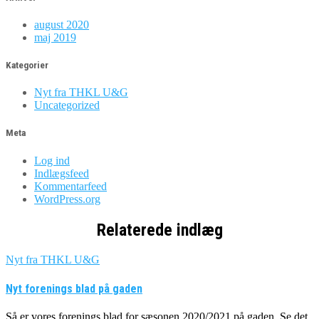
august 2020
maj 2019
Kategorier
Nyt fra THKL U&G
Uncategorized
Meta
Log ind
Indlægsfeed
Kommentarfeed
WordPress.org
Relaterede indlæg
Nyt fra THKL U&G
Nyt forenings blad på gaden
Så er vores forenings blad for sæsonen 2020/2021 på gaden. Se det